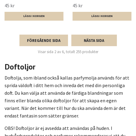
45 kr
45 kr
FÖREGÅENDE SIDA
NÄSTA SIDA
Visar sida 2 av 6, totalt 255 produkter
Doftoljor
Doftolja, som ibland också kallas parfymolja används för att
sprida väldoft i ditt hem och inreda det med din personliga
doft. Du kan välja att använda de färdiga blandningar som
finns eller blanda olika doftoljor för att skapa en egen
variant. När det kommer till hur du ska använda dem är det
endast fantasin som sätter gränser.
OBS! Doftoljor är ej avsedda att användas på huden. I
hudvårdsprodukter och parfymer rekommenderar vi att du