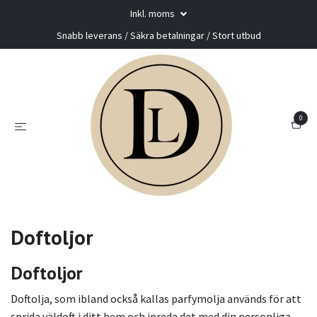
Inkl. moms
Snabb leverans / Säkra betalningar / Stort utbud
0
Doftoljor
Doftoljor
Doftolja, som ibland också kallas parfymolja används för att
sprida väldoft i ditt hem och inreda det med din personliga